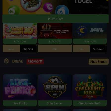
232
6:47:46
464
561
6:59:27
IDNLIVE
Lihat Semua
PROMO
Live Plinko
Spin Soccer
Checkmate Rush