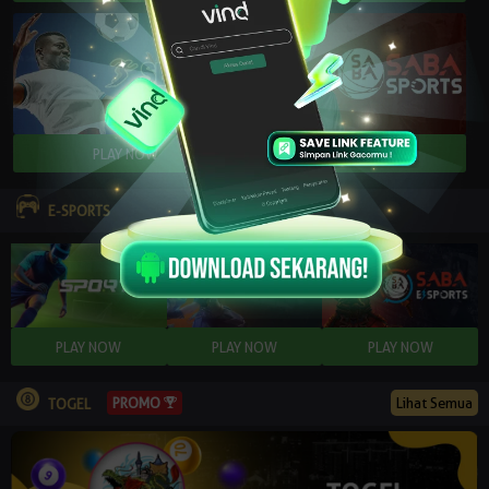
E-SPORTS
Lihat Semua
PROMO
TOGEL