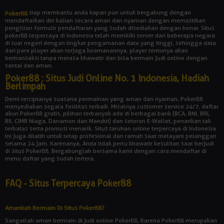
siap membantu anda kapan pun untuk bergabung dengan
Poker88
mendaftarkan diri kalian secara aman dan nyaman dengan memastikan
pengisian formulir pendaftaran yang sudah disediakan dengan benar. Situs
poker88 terpercaya di Indonesia telah memiliki server dari beberapa negara
di luar negeri dengan tingkat pengamanan data yang tinggi, sehingga data
dari para player akan terjaga keamanannya, player tentunya akan
bertransaksi tanpa merasa khawatir dan bisa bermain judi online dengan
santai dan aman.
Poker88 : Situs Judi Online No. 1 Indonesia, Hadiah
Berlimpah
Demi terciptanya suasana permainan yang aman dan nyaman, Poker88
menyediakan segala fasilitas terbaik. Misalnya customer service 24/7, daftar
akun Poker88 gratis, pilihan terbanyak ada di berbagai bank (BCA, BNI, BRI,
BII, CIMB Niaga, Danamon dan Mandiri) dan setoran E-Wallet, penarikan tak
terbatas serta promosi menarik. Situs taruhan online terpercaya di Indonesia
ini juga dilatih untuk tetap profesional dan ramah saat melayani pelanggan
selama 24 jam. Karenanya, Anda tidak perlu khawatir kesulitan saat berjudi
di situs Poker88. Bergabunglah bersama kami dengan cara mendaftar di
menu daftar yang sudah tertera.
FAQ - Situs Terpercaya Poker88
Amankah Bermain Di Situs Poker88?
Sangatlah aman bermain di judi online Poker88, Karena Poker88 merupakan