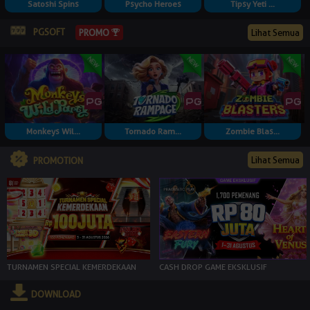
Satoshi Spins
Psycho Heroes
Tipsy Yeti ...
PGSOFT
Lihat Semua
PROMO
Monkeys Wil...
Tornado Ram...
Zombie Blas...
Lihat Semua
PROMOTION
TURNAMEN SPECIAL KEMERDEKAAN
CASH DROP GAME EKSKLUSIF
DOWNLOAD