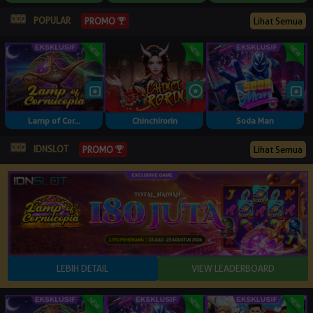
POPULAR
Lihat Semua
PROMO
Lamp of Cor...
Chinchirorin
Soda Man
IDNSLOT
Lihat Semua
PROMO