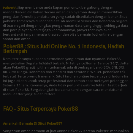
siap membantu anda kapan pun untuk bergabung dengan
Poker88
mendaftarkan diri kalian secara aman dan nyaman dengan memastikan
pengisian formulir pendaftaran yang sudah disediakan dengan benar. Situs
poker88 terpercaya di Indonesia telah memiliki server dari beberapa negara
di luar negeri dengan tingkat pengamanan data yang tinggi, sehingga data
dari para player akan terjaga keamanannya, player tentunya akan
bertransaksi tanpa merasa khawatir dan bisa bermain judi online dengan
santai dan aman.
Poker88 : Situs Judi Online No. 1 Indonesia, Hadiah
Berlimpah
Demi terciptanya suasana permainan yang aman dan nyaman, Poker88
menyediakan segala fasilitas terbaik. Misalnya customer service 24/7, daftar
akun Poker88 gratis, pilihan terbanyak ada di berbagai bank (BCA, BNI, BRI,
BII, CIMB Niaga, Danamon dan Mandiri) dan setoran E-Wallet, penarikan tak
terbatas serta promosi menarik. Situs taruhan online terpercaya di Indonesia
ini juga dilatih untuk tetap profesional dan ramah saat melayani pelanggan
selama 24 jam. Karenanya, Anda tidak perlu khawatir kesulitan saat berjudi
di situs Poker88. Bergabunglah bersama kami dengan cara mendaftar di
menu daftar yang sudah tertera.
FAQ - Situs Terpercaya Poker88
Amankah Bermain Di Situs Poker88?
Sangatlah aman bermain di judi online Poker88, Karena Poker88 merupakan