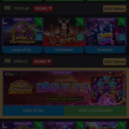
POPULAR
Lihat Semua
PROMO
Lamp of Cor...
Chinchirorin
Soda Man
IDNSLOT
Lihat Semua
PROMO