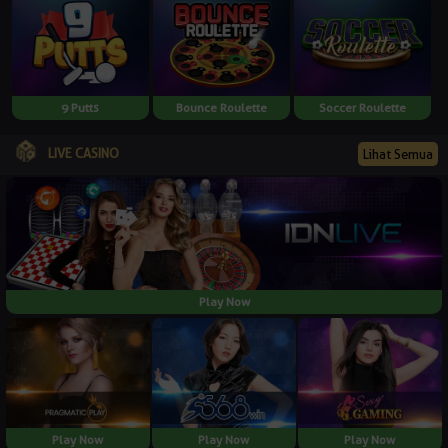
9 Putts
Bounce Roulette
Soccer Roulette
LIVE CASINO
Lihat Semua
Play Now
Play Now
Play Now
Play Now