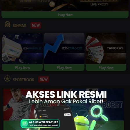
Play Now
NEW
IDNMAX
Play Now
Play Now
Play Now
NEW
SPORTBOOK