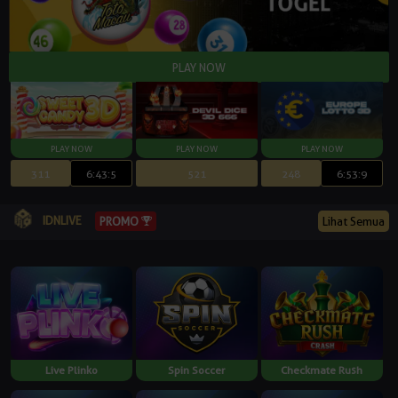
311
6:43:4
521
248
6:53:8
IDNLIVE
Lihat Semua
PROMO
Live Plinko
Spin Soccer
Checkmate Rush