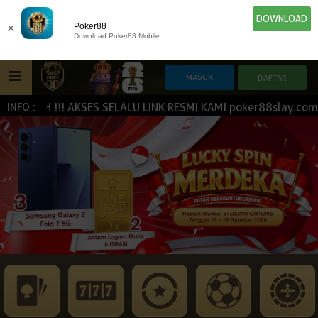
DOWNLOAD
×
Poker88
Download Poker88 Mobile
CASH !!! AKSES SELALU LINK RESMI KAMI poker88slay.com | 
INFO :
HOME
IDN E-LOTTERY
POKER
SLOT GAME
NEW
NEW
SPORTBOOK
LIVE CASINO
IDNLIVE
NEW
ESPORTS
TOGEL
ARCADE
NEW
NEW
NEW
TEMBAK IKAN
IDNRAFFLE
IDNTRADE