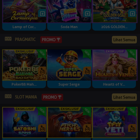
Lamp of Cor...
Soda Man
2026 GOLDEN...
PRAGMATIC
Lihat Semua
PROMO
Poker88 Mah...
Super Serge
Hearts of V...
SLOT MANIA
Lihat Semua
PROMO