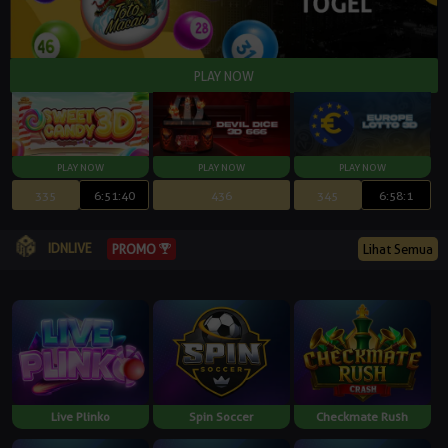
335
6:51:38
436
345
6:57:59
IDNLIVE
Lihat Semua
PROMO
Live Plinko
Spin Soccer
Checkmate Rush