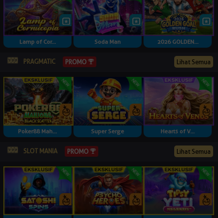
Lamp of Cor...
Soda Man
2026 GOLDEN...
PRAGMATIC
Lihat Semua
PROMO
Poker88 Mah...
Super Serge
Hearts of V...
SLOT MANIA
Lihat Semua
PROMO