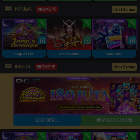
POPULAR
Lihat Semua
PROMO
Lamp of Cor...
Chinchirorin
Soda Man
IDNSLOT
Lihat Semua
PROMO