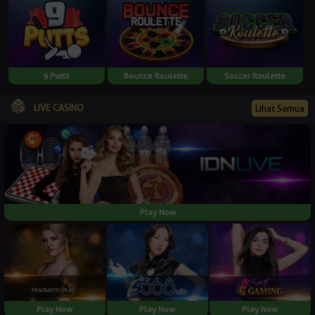
9 Putts
Bounce Roulette
Soccer Roulette
LIVE CASINO
Lihat Semua
Play Now
Play Now
Play Now
Play Now