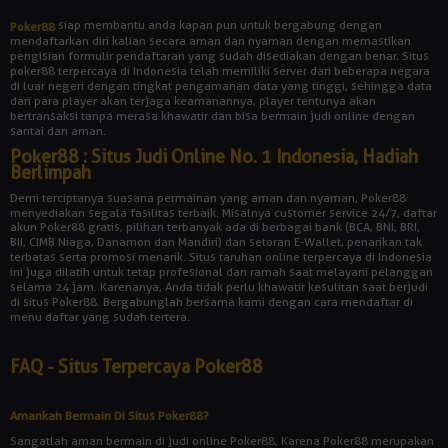
siap membantu anda kapan pun untuk bergabung dengan
Poker88
mendaftarkan diri kalian secara aman dan nyaman dengan memastikan
pengisian formulir pendaftaran yang sudah disediakan dengan benar. Situs
poker88 terpercaya di Indonesia telah memiliki server dari beberapa negara
di luar negeri dengan tingkat pengamanan data yang tinggi, sehingga data
dari para player akan terjaga keamanannya, player tentunya akan
bertransaksi tanpa merasa khawatir dan bisa bermain judi online dengan
santai dan aman.
Poker88 : Situs Judi Online No. 1 Indonesia, Hadiah
Berlimpah
Demi terciptanya suasana permainan yang aman dan nyaman, Poker88
menyediakan segala fasilitas terbaik. Misalnya customer service 24/7, daftar
akun Poker88 gratis, pilihan terbanyak ada di berbagai bank (BCA, BNI, BRI,
BII, CIMB Niaga, Danamon dan Mandiri) dan setoran E-Wallet, penarikan tak
terbatas serta promosi menarik. Situs taruhan online terpercaya di Indonesia
ini juga dilatih untuk tetap profesional dan ramah saat melayani pelanggan
selama 24 jam. Karenanya, Anda tidak perlu khawatir kesulitan saat berjudi
di situs Poker88. Bergabunglah bersama kami dengan cara mendaftar di
menu daftar yang sudah tertera.
FAQ - Situs Terpercaya Poker88
Amankah Bermain Di Situs Poker88?
Sangatlah aman bermain di judi online Poker88, Karena Poker88 merupakan